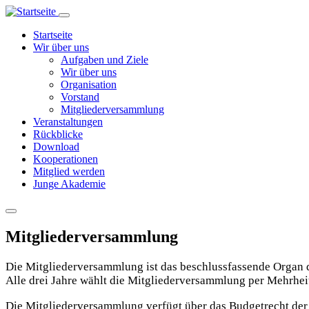
Direkt
zum
Hauptnavigation
Startseite
Inhalt
Wir über uns
Aufgaben und Ziele
Wir über uns
Organisation
Vorstand
Mitgliederversammlung
Veranstaltungen
Rückblicke
Download
Kooperationen
Mitglied werden
Junge Akademie
Mitgliederversammlung
Die Mitgliederversammlung ist das beschlussfassende Organ 
Alle drei Jahre wählt die Mitgliederversammlung per Mehrhei
Die Mitgliederversammlung verfügt über das Budgetrecht der